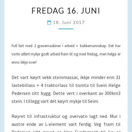
FREDAG
FREDAG 16. JUNI
16.
JUNI
18. Juni 2017
Full fart med 2 gravemaskiner i arbeid + bakkemannskap. Det har
vorte utført mykje godt arbeid fram til og med fredag, men helga er
enno ikkje over!
Det vart køyrt vekk steinmassar, ikkje minder enn 31
lastebillass + 4 traktorlass til tomta til Svein Helge
Pedersen sitt bygg. Dette vert i overkant av 300km3
stein. I tillegg vart det køyrt mykje til Seim.
Røyret til infrastruktur og overvatn lagt ned. Mur i
austre ende av L-element vart ferdig. Veg fram til
Pedersen sitt naust er klar. Fundament til lys er