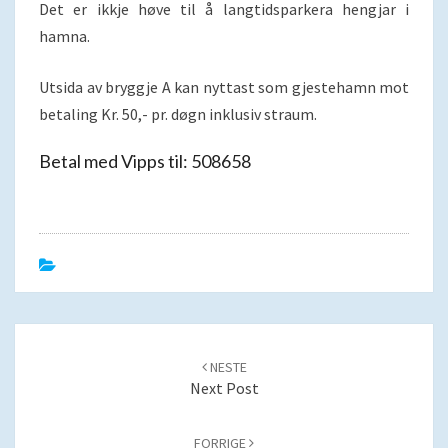
Det er ikkje høve til å langtidsparkera hengjar i
hamna.
Utsida av bryggje A kan nyttast som gjestehamn mot
betaling Kr. 50,- pr. døgn inklusiv straum.
Betal med Vipps til: 508658
Post
navigation
NESTE
Next Post
FORRIGE