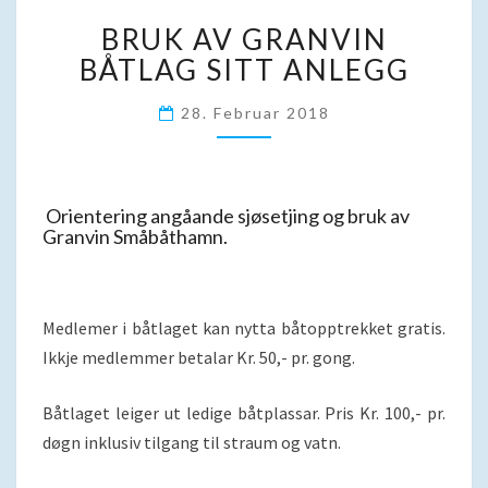
BRUK
BRUK AV GRANVIN
AV
GRANVIN
BÅTLAG SITT ANLEGG
BÅTLAG
SITT
28. Februar 2018
ANLEGG
Orientering angåande sjøsetjing og bruk av
Granvin Småbåthamn.
Medlemer i båtlaget kan nytta båtopptrekket gratis.
Ikkje medlemmer betalar Kr. 50,- pr. gong.
Båtlaget leiger ut ledige båtplassar. Pris Kr. 100,- pr.
døgn inklusiv tilgang til straum og vatn.