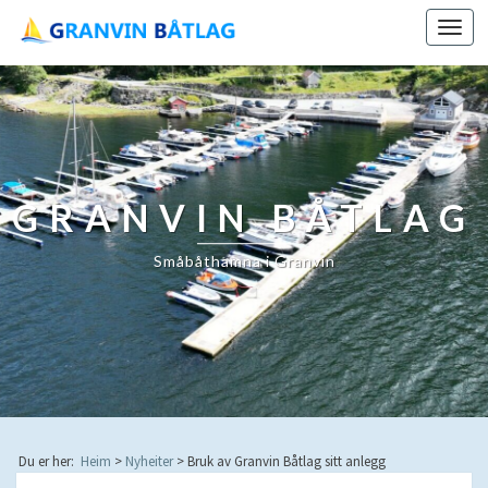
Toggl
navig
GRANVIN BÅTLAG
Småbåthamna i Granvin
Du er her:
Heim
>
Nyheiter
>
Bruk av Granvin Båtlag sitt anlegg