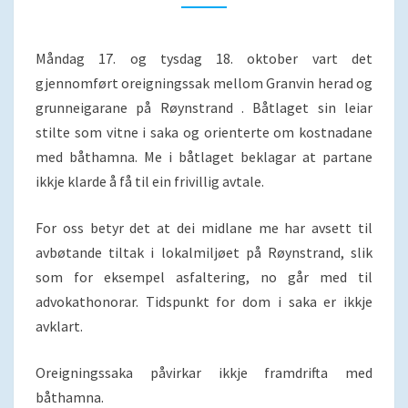
Måndag 17. og tysdag 18. oktober vart det
gjennomført oreigningssak mellom Granvin herad og
grunneigarane på Røynstrand . Båtlaget sin leiar
stilte som vitne i saka og orienterte om kostnadane
med båthamna. Me i båtlaget beklagar at partane
ikkje klarde å få til ein frivillig avtale.
For oss betyr det at dei midlane me har avsett til
avbøtande tiltak i lokalmiljøet på Røynstrand, slik
som for eksempel asfaltering, no går med til
advokathonorar. Tidspunkt for dom i saka er ikkje
avklart.
Oreigningssaka påvirkar ikkje framdrifta med
båthamna.