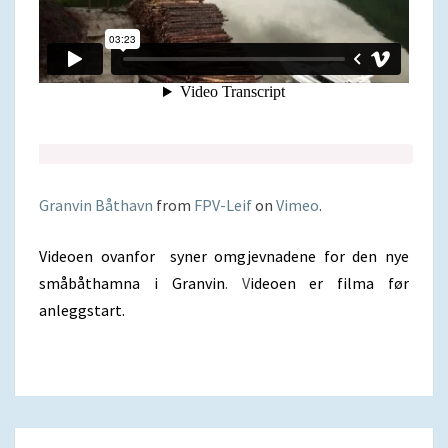
Granvin Båthavn
from
FPV-Leif
on
Vimeo
.
Videoen ovanfor syner omgjevnadene for den nye
småbåthamna i Granvin
. V
ideoen er filma før
anleggstart.