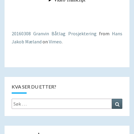
20160308 Granvin Båtlag Prosjektering
from
Hans
Jakob Mæland
on
Vimeo
.
KVA SER DU ETTER?
Search
Search
for: