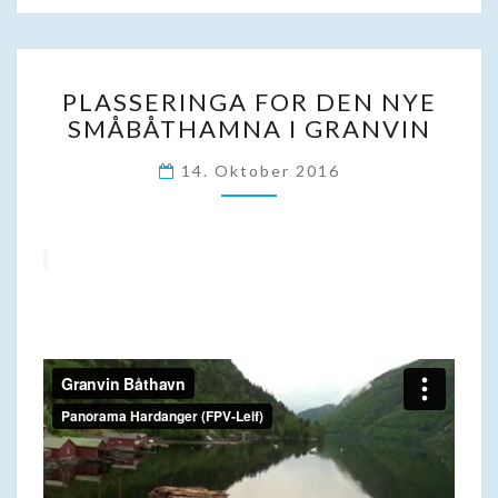
PLASSERINGA
PLASSERINGA FOR DEN NYE
FOR
SMÅBÅTHAMNA I GRANVIN
DEN
NYE
14. Oktober 2016
SMÅBÅTHAMNA
I
GRANVIN