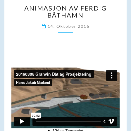
ANIMASJON
ANIMASJON AV FERDIG
AV
BÅTHAMN
FERDIG
BÅTHAMN
14. Oktober 2016