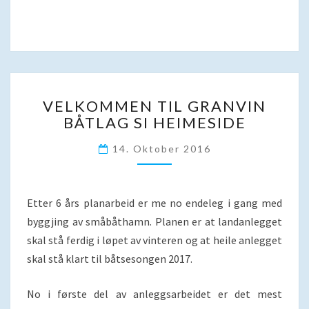
VELKOMMEN
VELKOMMEN TIL GRANVIN
TIL
BÅTLAG SI HEIMESIDE
GRANVIN
BÅTLAG
14. Oktober 2016
SI
HEIMESIDE
Etter 6 års planarbeid er me no endeleg i gang med
byggjing av småbåthamn. Planen er at landanlegget
skal stå ferdig i løpet av vinteren og at heile anlegget
skal stå klart til båtsesongen 2017.
No i første del av anleggsarbeidet er det mest