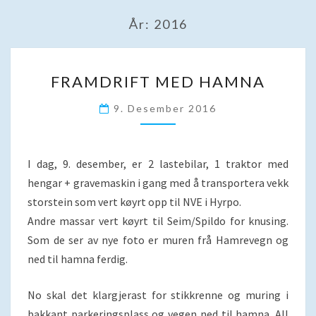
År:
2016
FRAMDRIFT
FRAMDRIFT MED HAMNA
MED
HAMNA
9. Desember 2016
I dag, 9. desember, er 2 lastebilar, 1 traktor med
hengar + gravemaskin i gang med å transportera vekk
storstein som vert køyrt opp til NVE i Hyrpo.
Andre massar vert køyrt til Seim/Spildo for knusing.
Som de ser av nye foto er muren frå Hamrevegn og
ned til hamna ferdig.
No skal det klargjerast for stikkrenne og muring i
bakkant parkeringsplass og vegen ned til hamna. All