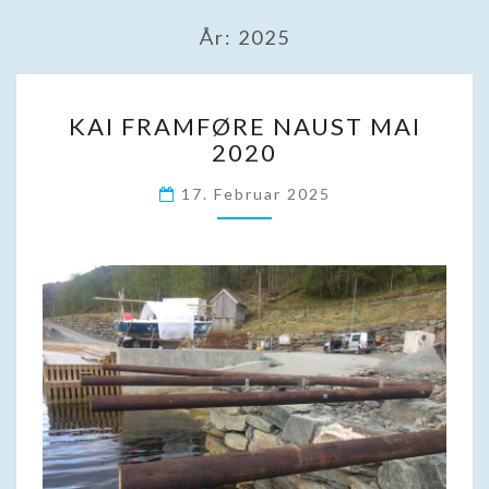
År:
2025
KAI
KAI FRAMFØRE NAUST MAI
FRAMFØRE
2020
NAUST
MAI
17. Februar 2025
2020