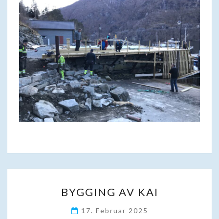
BYGGING
BYGGING AV KAI
AV
KAI
17. Februar 2025