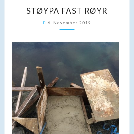
STØYPA
STØYPA FAST RØYR
FAST
RØYR
6. November 2019