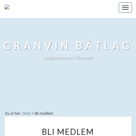
Toggl
navig
GRANVIN BÅTLAG
Småbåthamna i Granvin
Du er her:
Heim
>
Bli medlem
BLI
BLI MEDLEM
MEDLEM