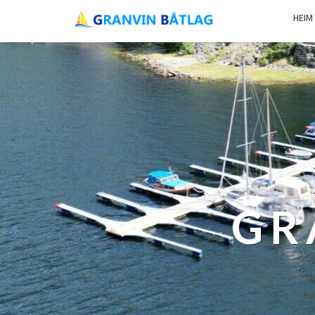
HEIM
GR