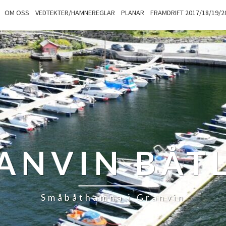
OM OSS
VEDTEKTER/HAMNEREGLAR
PLANAR
FRAMDRIFT 2017/18/19/2
ANVIN BÅT
Småbåthamna i Granvin