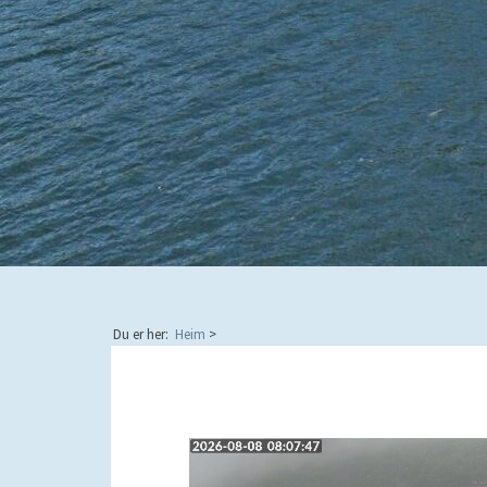
Du er her:
Heim
>