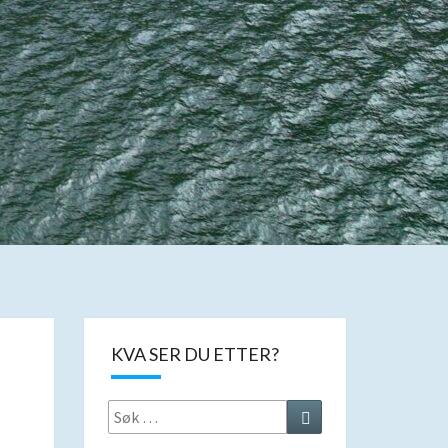
KVA SER DU ETTER?
Search
Search
for: